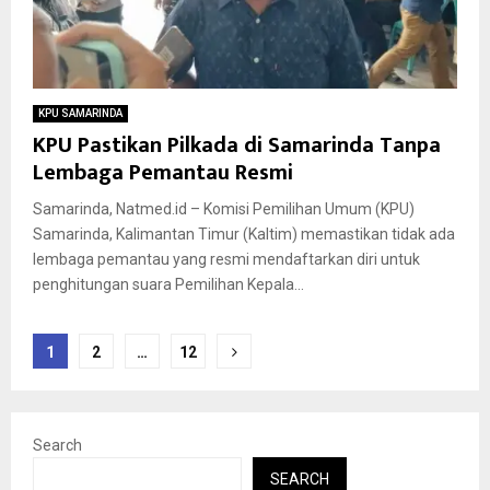
KPU SAMARINDA
KPU Pastikan Pilkada di Samarinda Tanpa
Lembaga Pemantau Resmi
Samarinda, Natmed.id – Komisi Pemilihan Umum (KPU)
Samarinda, Kalimantan Timur (Kaltim) memastikan tidak ada
lembaga pemantau yang resmi mendaftarkan diri untuk
penghitungan suara Pemilihan Kepala...
Posts
1
2
…
12
pagination
Search
SEARCH