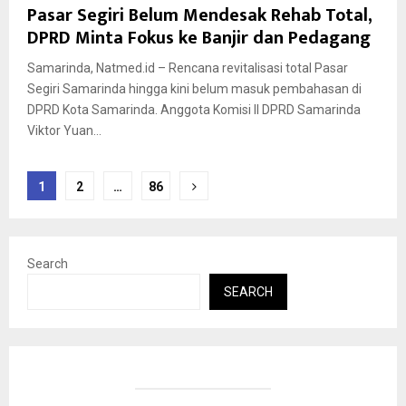
Pasar Segiri Belum Mendesak Rehab Total,
DPRD Minta Fokus ke Banjir dan Pedagang
Samarinda, Natmed.id – Rencana revitalisasi total Pasar
Segiri Samarinda hingga kini belum masuk pembahasan di
DPRD Kota Samarinda. Anggota Komisi II DPRD Samarinda
Viktor Yuan...
Posts
1
2
…
86
pagination
Search
SEARCH