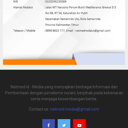
Natmed.id - Media yang menyajikan berbagai Informasi dan
Pemberitaan dengan jurnalisme nurani, berpihak pada kebenaran
serta menjaga keseimbangan berita.
Contact us:
natmed.media@gmail.com