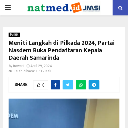
PRIMARY
MENU
Politik
Meniti Langkah di Pilkada 2024, Partai
Nasdem Buka Pendaftaran Kepala
Daerah Samarinda
by
Irawati
April 29, 2024
Telah dibaca: 1,612 Kali
SHARE
0