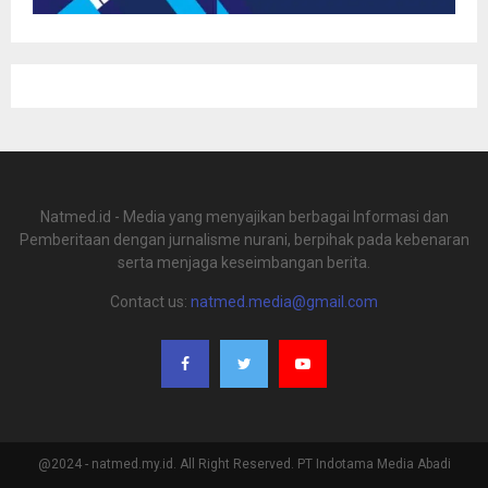
Natmed.id - Media yang menyajikan berbagai Informasi dan
Pemberitaan dengan jurnalisme nurani, berpihak pada kebenaran
serta menjaga keseimbangan berita.
Contact us:
natmed.media@gmail.com
@2024 - natmed.my.id. All Right Reserved. PT Indotama Media Abadi