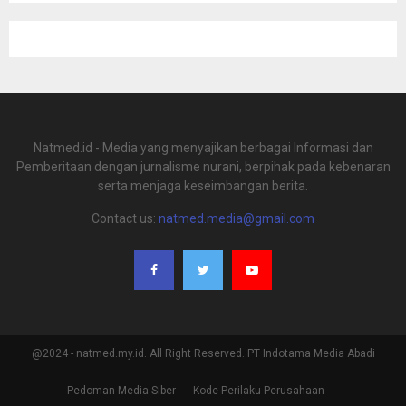
Natmed.id - Media yang menyajikan berbagai Informasi dan
Pemberitaan dengan jurnalisme nurani, berpihak pada kebenaran
serta menjaga keseimbangan berita.
Contact us:
natmed.media@gmail.com
@2024 - natmed.my.id. All Right Reserved. PT Indotama Media Abadi
Pedoman Media Siber
Kode Perilaku Perusahaan