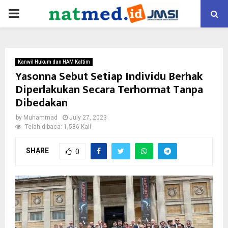
PRIMARY
MENU
Kanwil Hukum dan HAM Kaltim
Yasonna Sebut Setiap Individu Berhak
Diperlakukan Secara Terhormat Tanpa
Dibedakan
by
Muhammad
July 27, 2023
Telah dibaca: 1,586 Kali
SHARE
0