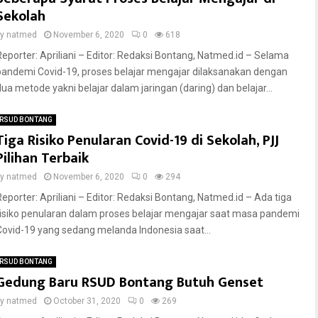
Sekolah
by
natmed
November 6, 2020
0
618
Reporter: Apriliani – Editor: Redaksi Bontang, Natmed.id – Selama
pandemi Covid-19, proses belajar mengajar dilaksanakan dengan
dua metode yakni belajar dalam jaringan (daring) dan belajar...
RSUD BONTANG
Tiga Risiko Penularan Covid-19 di Sekolah, PJJ
Pilihan Terbaik
by
natmed
November 6, 2020
0
294
Reporter: Apriliani – Editor: Redaksi Bontang, Natmed.id – Ada tiga
risiko penularan dalam proses belajar mengajar saat masa pandemi
Covid-19 yang sedang melanda Indonesia saat...
RSUD BONTANG
Gedung Baru RSUD Bontang Butuh Genset
by
natmed
October 31, 2020
0
269