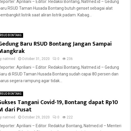
Reporter: Apriliani – Editor: Redaksi Bontang, Natmed.id – Gedung
baru RSUD Taman Husada Bontang butuh genset sebagai alat
embangkit listrik saat aliran listrik padam. Kabag...
RSUD BONTANG
Gedung Baru RSUD Bontang Jangan Sampai
Mangkrak
by
natmed
October 31, 2020
0
236
Reporter: Apriliani – Editor: Redaksi Bontang, Natmed.id – Gedung
Baru di RSUD Taman Husada Bontang sudah capai 80 persen dan
harus segera rampung agar tidak...
RSUD BONTANG
Sukses Tangani Covid-19, Bontang dapat Rp10
M dari Pusat
by
natmed
October 29, 2020
0
222
Reporter: Apriliani – Editor: Redaktur Bontang, Natmed.id – Menteri