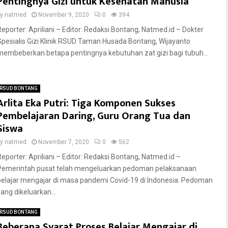
Pentingnya Gizi untuk Kesehatan Manusia
by
natmed
November 9, 2020
0
394
Reporter: Apriliani – Editor: Redaksi Bontang, Natmed.id – Dokter
Spesialis Gizi Klinik RSUD Taman Husada Bontang, Wijayanto
membeberkan betapa pentingnya kebutuhan zat gizi bagi tubuh...
RSUD BONTANG
Arlita Eka Putri: Tiga Komponen Sukses
Pembelajaran Daring, Guru Orang Tua dan
Siswa
by
natmed
November 7, 2020
0
562
Reporter: Apriliani – Editor: Redaksi Bontang, Natmed.id –
Pemerintah pusat telah mengeluarkan pedoman pelaksanaan
belajar mengajar di masa pandemi Covid-19 di Indonesia. Pedoman
yang dikeluarkan...
RSUD BONTANG
Beberapa Syarat Proses Belajar Mengajar di