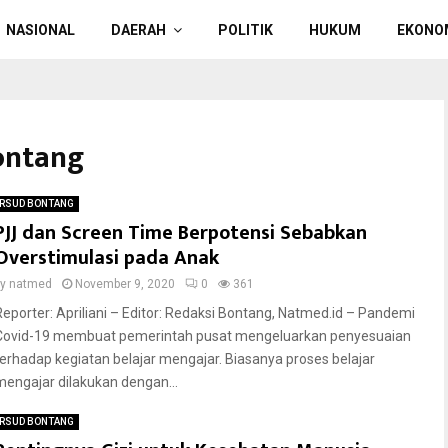
NASIONAL
DAERAH
POLITIK
HUKUM
EKONO
ontang
RSUD BONTANG
PJJ dan Screen Time Berpotensi Sebabkan
Overstimulasi pada Anak
by
natmed
November 9, 2020
0
361
Reporter: Apriliani – Editor: Redaksi Bontang, Natmed.id – Pandemi
Covid-19 membuat pemerintah pusat mengeluarkan penyesuaian
terhadap kegiatan belajar mengajar. Biasanya proses belajar
mengajar dilakukan dengan...
RSUD BONTANG