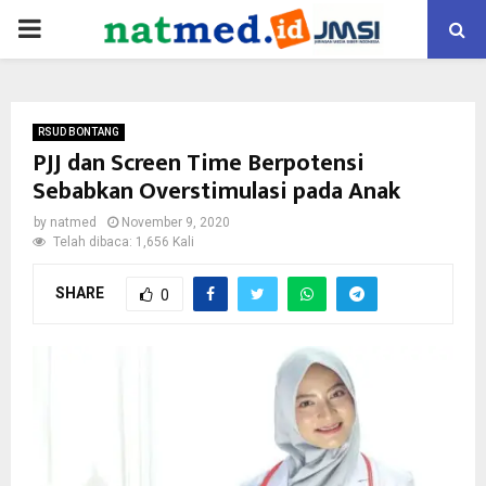
PRIMARY
MENU
RSUD BONTANG
PJJ dan Screen Time Berpotensi
Sebabkan Overstimulasi pada Anak
by
natmed
November 9, 2020
Telah dibaca: 1,656 Kali
SHARE
0