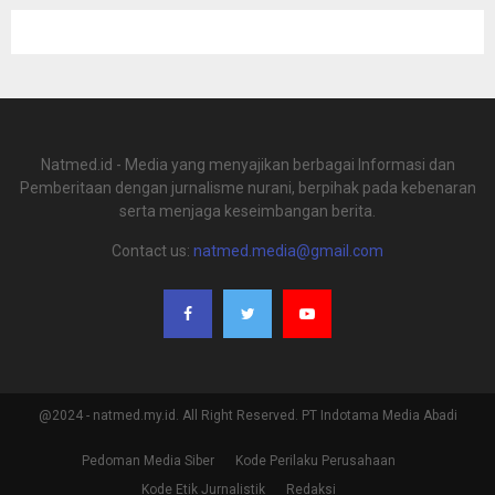
Natmed.id - Media yang menyajikan berbagai Informasi dan
Pemberitaan dengan jurnalisme nurani, berpihak pada kebenaran
serta menjaga keseimbangan berita.
Contact us:
natmed.media@gmail.com
@2024 - natmed.my.id. All Right Reserved. PT Indotama Media Abadi
Pedoman Media Siber
Kode Perilaku Perusahaan
Kode Etik Jurnalistik
Redaksi