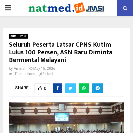
PRIMARY
MENU
Kutai Timur
Seluruh Peserta Latsar CPNS Kutim
Lulus 100 Persen, ASN Baru Diminta
Bermental Melayani
by
Aminah
May 15, 2026
Telah dibaca: 1,621 Kali
SHARE
0