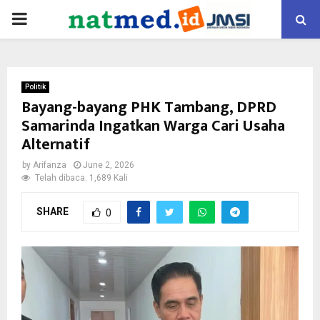
PRIMARY
MENU
Politik
Bayang-bayang PHK Tambang, DPRD
Samarinda Ingatkan Warga Cari Usaha
Alternatif
by
Arifanza
June 2, 2026
Telah dibaca: 1,689 Kali
SHARE
0