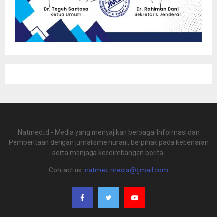
Natmed.id - Media yang menyajikan berbagai Informasi dan
Pemberitaan dengan jurnalisme nurani, berpihak pada kebenaran
serta menjaga keseimbangan berita.
Contact us:
natmed.media@gmail.com