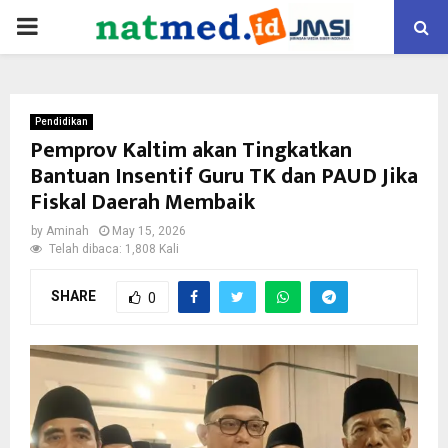
PRIMARY
MENU
Pendidikan
Pemprov Kaltim akan Tingkatkan
Bantuan Insentif Guru TK dan PAUD Jika
Fiskal Daerah Membaik
by
Aminah
May 15, 2026
Telah dibaca: 1,808 Kali
SHARE
0