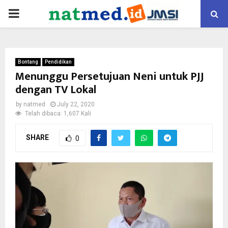
PRIMARY
MENU
Bontang
Pendidikan
Menunggu Persetujuan Neni untuk PJJ
dengan TV Lokal
by
natmed
July 22, 2020
Telah dibaca: 1,607 Kali
SHARE
0