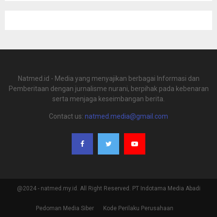
Natmed.id - Media yang menyajikan berbagai Informasi dan
Pemberitaan dengan jurnalisme nurani, berpihak pada kebenaran
serta menjaga keseimbangan berita.
Contact us:
natmed.media@gmail.com
@2024 - natmed.my.id. All Right Reserved. PT Indotama Media Abadi
Pedoman Media Siber
Kode Perilaku Perusahaan