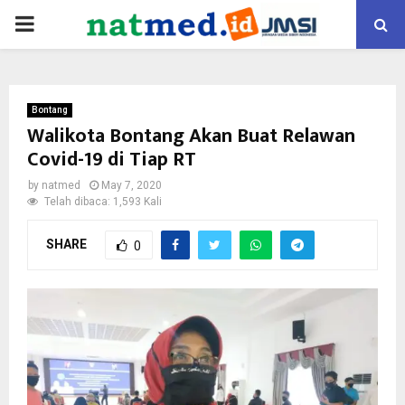
PRIMARY
MENU
Bontang
Walikota Bontang Akan Buat Relawan
Covid-19 di Tiap RT
by
natmed
May 7, 2020
Telah dibaca: 1,593 Kali
SHARE
0