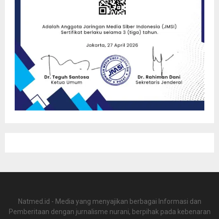
Natmed.id - Media yang menyajikan berbagai Informasi dan
Pemberitaan dengan jurnalisme nurani, berpihak pada kebenaran