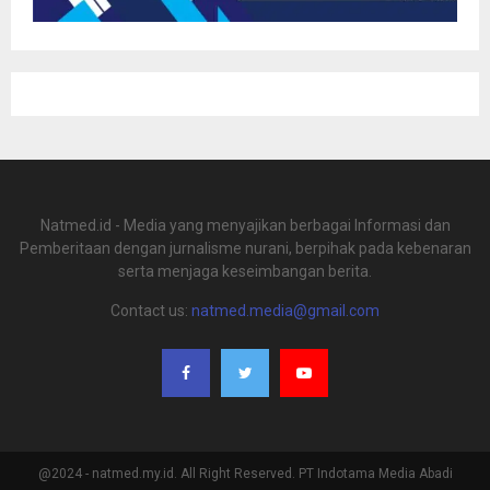
Natmed.id - Media yang menyajikan berbagai Informasi dan
Pemberitaan dengan jurnalisme nurani, berpihak pada kebenaran
serta menjaga keseimbangan berita.
Contact us:
natmed.media@gmail.com
@2024 - natmed.my.id. All Right Reserved. PT Indotama Media Abadi