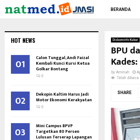
BERANDA
HOT NEWS
Diskominfo Kukar
BPU da
Calon Tunggal, Andi Faizal
Kades:
01
Kembali Kunci Kursi Ketua
Golkar Bontang
by
Aminah
Ap
0
Telah dibaca:
SHARE
Dekopin Kaltim Harus Jadi
02
Motor Ekonomi Kerakyatan
0
Mini Campus BPVP
03
Targetkan 80 Persen
Lulusan Terserap Lapangan