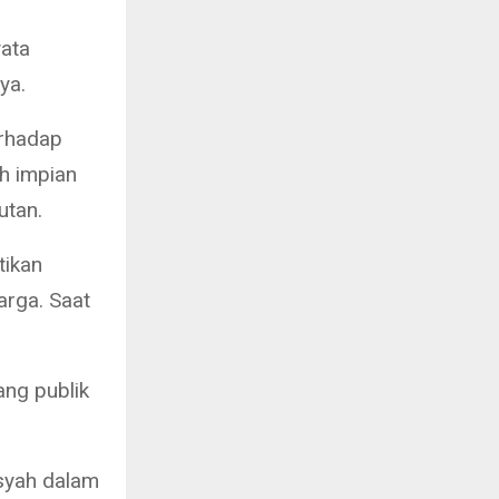
yata
ya.
erhadap
h impian
utan.
tikan
rga. Saat
ng publik
syah dalam