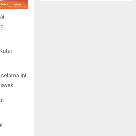
ai
g,
Kutai
selama ini
layak.
ut
ri