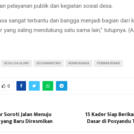
an pelayanan publik dan kegiatan sosial desa.
sa sangat terbantu dan bangga menjadi bagian dari k
r yang saling mendukung satu sama lain,” tutupnya. (
DESA LOA ULUNG
EDI DAMANSYAH
HERMI KUARIA
PEMKAB KUKAR
0
r Soroti Jalan Menuju
15 Kader Siap Berik
 yang Baru Diresmikan
Dasar di Posyandu 