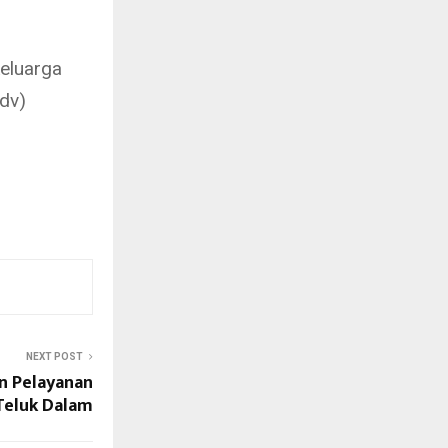
eluarga
Adv)
NEXT POST
an Pelayanan
Teluk Dalam