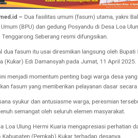
med.id –
Dua fasilitas umum (fasum) utama, yakni Bal
 Umum (BPU) dan gedung Posyandu di Desa Loa Ulun
Tenggarong Seberang resmi difungsikan.
l dua fasum itu usai diresmikan langsung oleh Bupati 
a (Kukar) Edi Damansyah pada Jumat, 11 April 2025.
ini menjadi momentum penting bagi warga desa yang 
an fasum yang memberikan pelayanan dasar secara 
ana syukur dan antusiasme warga, peresmian terseb
enuh semangat oleh seluruh elemen masyarakat.
a Loa Ulung Hermi Kuaria mengapresiasi perhatian da
 Kabupaten (Pemkab) Kukar terhadap desanya.