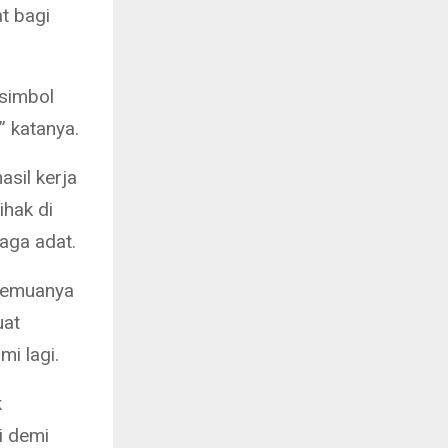
t bagi
 simbol
” katanya.
sil kerja
ihak di
aga adat.
 semuanya
uat
i lagi.
k
i demi