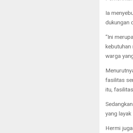
Ia menyebu
dukungan d
“Ini merup
kebutuhan 
warga yang
Menurutnya
fasilitas 
itu, fasili
Sedangkan 
yang layak 
Hermi juga