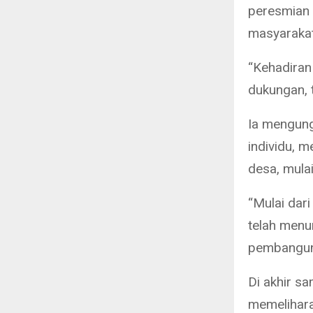
peresmian 
masyarakat
“Kehadiran
dukungan, 
Ia mengung
individu, m
desa, mula
“Mulai dar
telah menu
pembanguna
Di akhir s
memelihara