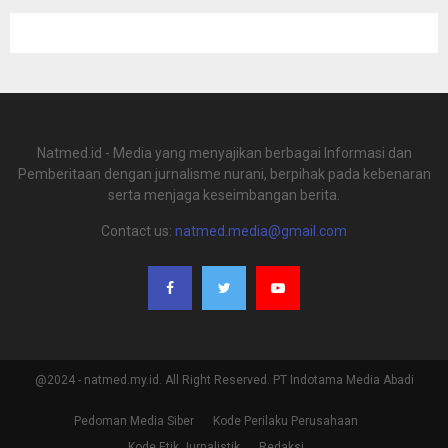
Natmed.id - Media yang menyajikan berbagai Informasi dan
Pemberitaan dengan jurnalisme nurani, berpihak pada kebenaran
serta menjaga keseimbangan berita.
Contact us:
natmed.media@gmail.com
@2024 - natmed.my.id. All Right Reserved. PT Indotama Media Abadi
Pedoman Media Siber
Kode Perilaku Perusahaan
Kode Etik Jurnalistik
Redaksi