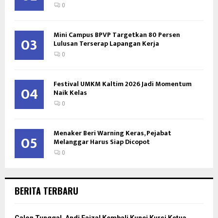
0
Mini Campus BPVP Targetkan 80 Persen
03
Lulusan Terserap Lapangan Kerja
0
Festival UMKM Kaltim 2026 Jadi Momentum
04
Naik Kelas
0
Menaker Beri Warning Keras, Pejabat
05
Melanggar Harus Siap Dicopot
0
BERITA TERBARU
Calon Tunggal, Andi Faizal Kembali Kunci Kursi Ketua