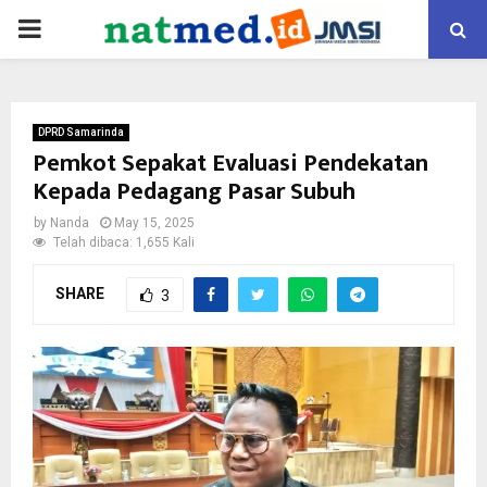
PRIMARY
MENU
DPRD Samarinda
Pemkot Sepakat Evaluasi Pendekatan
Kepada Pedagang Pasar Subuh
by
Nanda
May 15, 2025
Telah dibaca: 1,655 Kali
SHARE
3