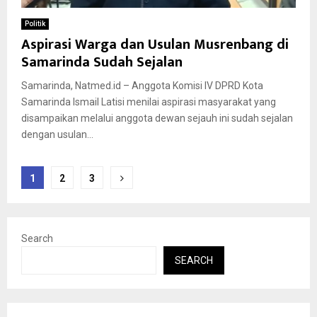
Politik
Aspirasi Warga dan Usulan Musrenbang di
Samarinda Sudah Sejalan
Samarinda, Natmed.id – Anggota Komisi IV DPRD Kota
Samarinda Ismail Latisi menilai aspirasi masyarakat yang
disampaikan melalui anggota dewan sejauh ini sudah sejalan
dengan usulan...
Posts
1
2
3
pagination
Search
SEARCH