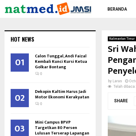
BERANDA
HOT NEWS
Kalimantan Timur
Sri Wa
Calon Tunggal, Andi Faizal
Pengam
01
Kembali Kunci Kursi Ketua
Golkar Bontang
Penyel
0
by
Laras
Oct
Telah dibaca:
Dekopin Kaltim Harus Jadi
02
Motor Ekonomi Kerakyatan
SHARE
0
Mini Campus BPVP
03
Targetkan 80 Persen
Lulusan Terserap Lapangan