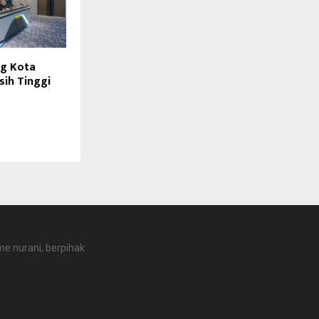
ng Kota
ih Tinggi
e nurani, berpihak