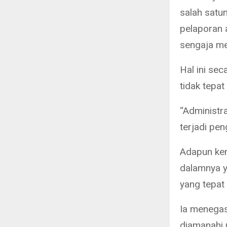
salah satun
pelaporan 
sengaja me
Hal ini se
tidak tepa
“Administra
terjadi pen
Adapun ken
dalamnya 
yang tepat
Ia menegas
diamanahi