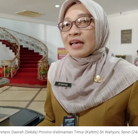
retaris Daerah (Sekda) Provinsi Kalimantan Timur (Kaltim) Sri Wahyuni, Senin (24