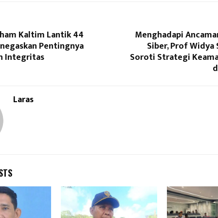
am Kaltim Lantik 44
Menghadapi Ancaman
enegaskan Pentingnya
Siber, Prof Widya
 Integritas
Soroti Strategi Keam
d
Laras
STS