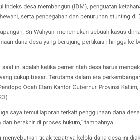
ui indeks desa membangun (IDM), penguatan ketaha
 hewani, serta pencegahan dan penurunan stunting di 
lapangan, Sri Wahyuni menemukan sebuah kasus diman
naan dana desa yang berujung pertikaian hingga ke be
 saat ini adalah ketika pemerintah desa harus mengelo
yang cukup besar. Terutama dalam era perkembanga
 Pendopo Odah Etam Kantor Gubernur Provinsi Kaltim,
23).
juga saya temui laporan terkait penggunaan dana desa
la dan berakhir di proses hukum,” tambahnya.
 menyebutkan tidak tepatnya kelola dana desa ini diak