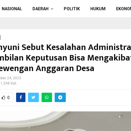
NASIONAL
DAERAH
POLITIK
HUKUM
EKONO
hyuni Sebut Kesalahan Administra
bilan Keputusan Bisa Mengakiba
ewengan Anggaran Desa
ober 24, 2023
 1,598 Kali
0