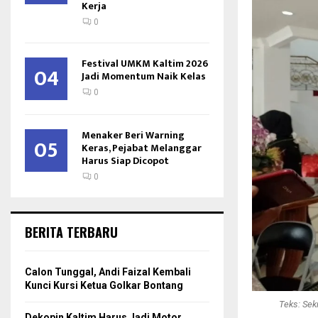
Kerja
0
Festival UMKM Kaltim 2026
04
Jadi Momentum Naik Kelas
0
Menaker Beri Warning
05
Keras, Pejabat Melanggar
Harus Siap Dicopot
0
BERITA TERBARU
Calon Tunggal, Andi Faizal Kembali
Kunci Kursi Ketua Golkar Bontang
Teks: Sek
Dekopin Kaltim Harus Jadi Motor