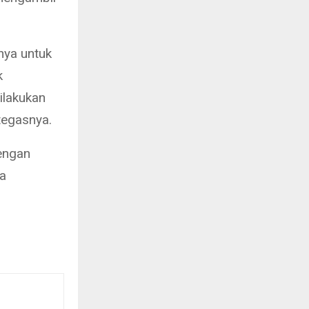
nya untuk
k
ilakukan
tegasnya.
engan
a