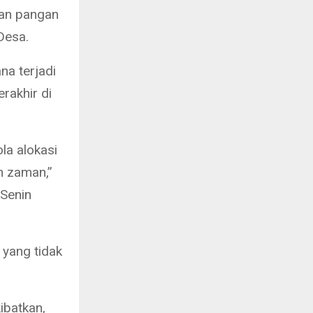
nan pangan
Desa.
a terjadi
rakhir di
la alokasi
n zaman,”
 Senin
 yang tidak
ibatkan,