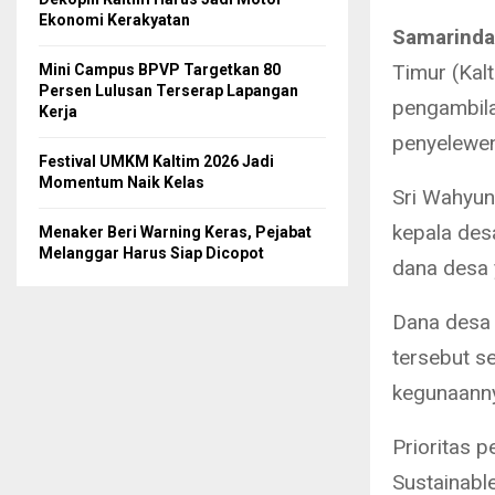
Ekonomi Kerakyatan
Samarinda
Timur (Kal
Mini Campus BPVP Targetkan 80
Persen Lulusan Terserap Lapangan
pengambila
Kerja
penyelewe
Festival UMKM Kaltim 2026 Jadi
Momentum Naik Kelas
Sri Wahyun
kepala des
Menaker Beri Warning Keras, Pejabat
Melanggar Harus Siap Dicopot
dana desa 
Dana desa 
tersebut s
kegunaann
Prioritas 
Sustainab