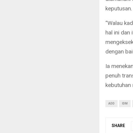
keputusan.
“Walau kad
hal ini da
mengekseku
dengan bai
Ia menekan
penuh tran
kebutuhan 
ADD
IDM
SHARE