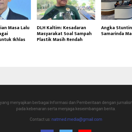
ian Masa Lalu
DLH Kaltim: Kesadaran
Angka Stunti
agai
Masyarakat Soal Sampah
Samarinda Mas
ntuk Ikhlas
Plastik Masih Rendah
 yang menyajikan berbagai Informasi dan Pemberitaan dengan jurnalism
pada kebenaran serta menjaga keseimbangan berita.
Contact us:
natmed.media@gmail.com