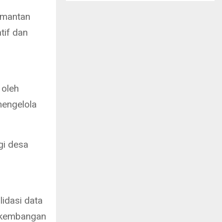
limantan
tif dan
 oleh
mengelola
gi desa
lidasi data
rkembangan