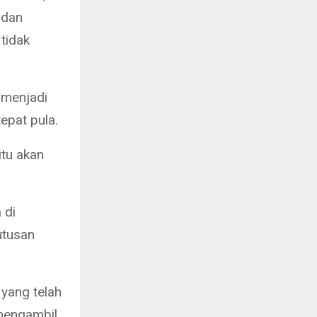
 dan
tidak
 menjadi
epat pula.
itu akan
 di
utusan
yang telah
mengambil