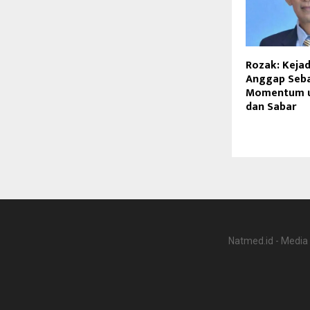
Rozak: Kejad
Anggap Seb
Momentum u
dan Sabar
Natmed.id - Media