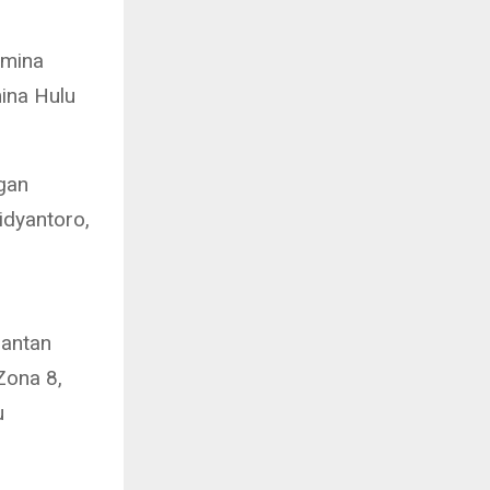
amina
ina Hulu
gan
idyantoro,
mantan
Zona 8,
u