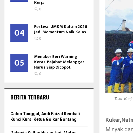
Kerja
0
Festival UMKM Kaltim 2026
04
Jadi Momentum Naik Kelas
0
Menaker Beri Warning
05
Keras, Pejabat Melanggar
Harus Siap Dicopot
0
BERITA TERBARU
Teks: Kunj
Calon Tunggal, Andi Faizal Kembali
Kukar,Nat
Kunci Kursi Ketua Golkar Bontang
Minyak dan
Dekopin Kaltim Harus Jadi Motor