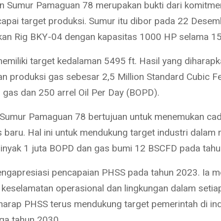
n Sumur Pamaguan 78 merupakan bukti dari komitm
apai target produksi. Sumur itu dibor pada 22 Dese
n Rig BKY-04 dengan kapasitas 1000 HP selama 15 
memiliki target kedalaman 5495 ft. Hasil yang diharap
 produksi gas sebesar 2,5 Million Standard Cubic F
as dan 250 arrel Oil Per Day (BOPD).
i Sumur Pamaguan 78 bertujuan untuk menemukan ca
 baru. Hal ini untuk mendukung target industri dalam
inyak 1 juta BOPD dan gas bumi 12 BSCFD pada tahu
ngapresiasi pencapaian PHSS pada tahun 2023. Ia 
 keselamatan operasional dan lingkungan dalam setiap
rharap PHSS terus mendukung target pemerintah di ind
ga tahun 2030.