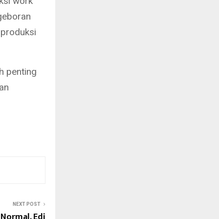
ksi work
ngeboran
 produksi
h penting
an
NEXT POST
Normal, Edi