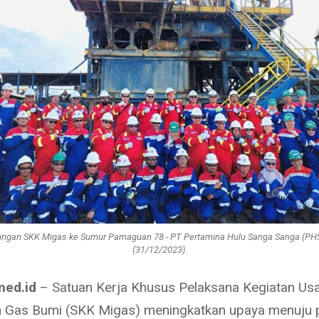
ungan SKK Migas ke Sumur Pamaguan 78 - PT Pertamina Hulu Sanga Sanga (PHS
(31/12/2023).
med.id
– Satuan Kerja Khusus Pelaksana Kegiatan Us
 Gas Bumi (SKK Migas) meningkatkan upaya menuju 