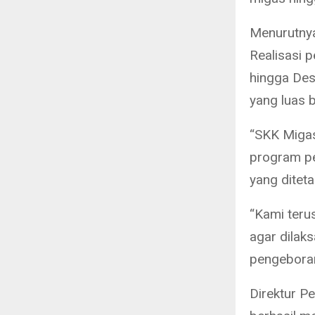
Menurutnya
Realisasi 
hingga Des
yang luas 
“SKK Miga
program pe
yang diteta
“Kami teru
agar dilak
pengeboran
Direktur P