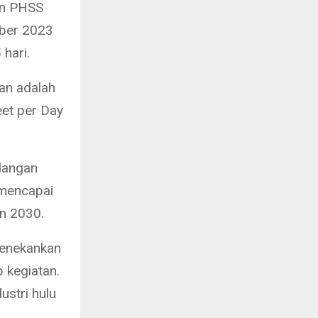
en PHSS
mber 2023
hari.
kan adalah
eet per Day
dangan
 mencapai
n 2030.
menekankan
 kegiatan.
ustri hulu