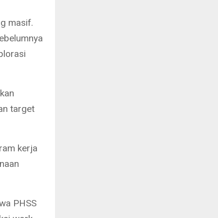
g masif.
sebelumnya
lorasi
ikan
an target
ram kerja
anaan
ahwa PHSS