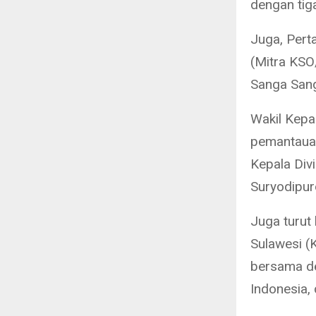
dengan tig
Juga, Per
(Mitra KSO
Sanga Sang
Wakil Kep
pemantauan
Kepala Div
Suryodipur
Juga turut
Sulawesi (K
bersama de
Indonesia,