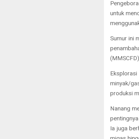
Pengebora
untuk menc
menggunaka
Sumur ini 
penambahan
(MMSCFD) g
Eksploras
minyak/gas
produksi m
Nanang me
pentingnya
Ia juga be
migas hing