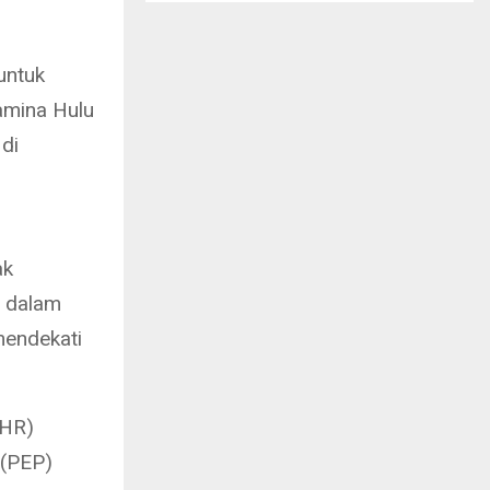
untuk
amina Hulu
di
ak
t dalam
mendekati
PHR)
 (PEP)