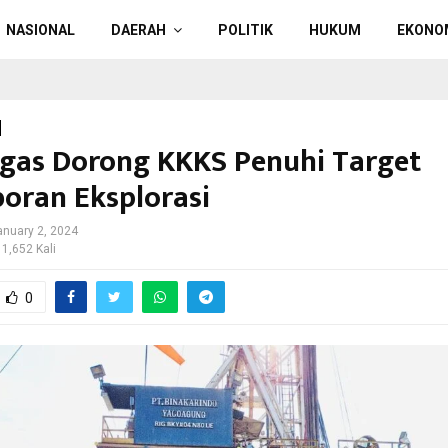
NASIONAL
DAERAH
POLITIK
HUKUM
EKONO
gas Dorong KKKS Penuhi Target
oran Eksplorasi
anuary 2, 2024
 1,652 Kali
0