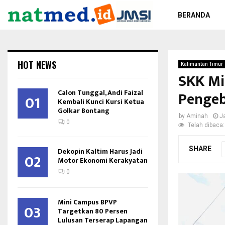
BERANDA
HOT NEWS
Kalimantan Timur
SKK Mi
Calon Tunggal, Andi Faizal
Pengeb
01
Kembali Kunci Kursi Ketua
Golkar Bontang
by
Aminah
J
0
Telah dibaca:
SHARE
Dekopin Kaltim Harus Jadi
02
Motor Ekonomi Kerakyatan
0
Mini Campus BPVP
03
Targetkan 80 Persen
Lulusan Terserap Lapangan