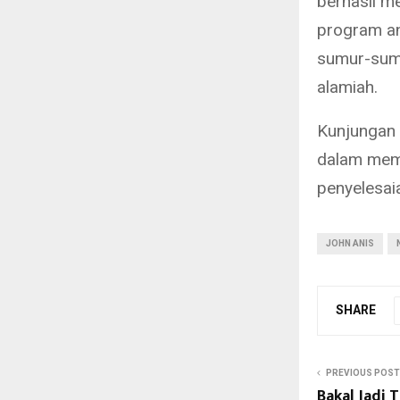
berhasil m
program an
sumur-sumu
alamiah.
Kunjungan 
dalam memo
penyelesai
JOHN ANIS
SHARE
PREVIOUS POST
Bakal Jadi