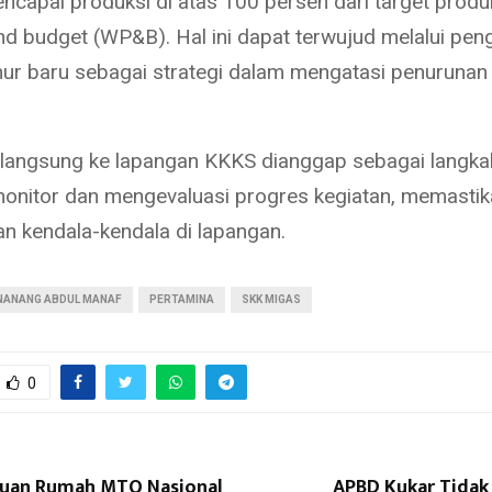
encapai produksi di atas 100 persen dari target produ
d budget (WP&B). Hal ini dapat terwujud melalui pe
r baru sebagai strategi dalam mengatasi penurunan
langsung ke lapangan KKKS dianggap sebagai langka
nitor dan mengevaluasi progres kegiatan, memastik
an kendala-kendala di lapangan.
NANANG ABDUL MANAF
PERTAMINA
SKK MIGAS
0
 Tuan Rumah MTQ Nasional
APBD Kukar Tidak 