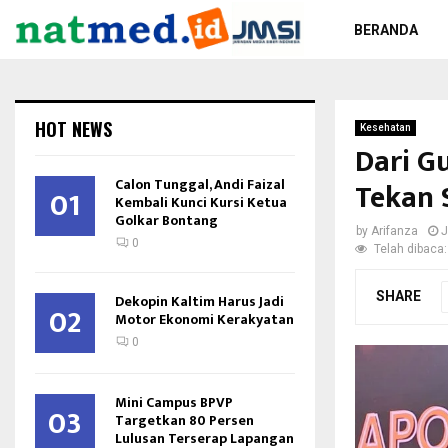
BERANDA
HOT NEWS
Kesehatan
Dari G
Calon Tunggal, Andi Faizal
Tekan 
01
Kembali Kunci Kursi Ketua
Golkar Bontang
by
Arifanza
J
0
Telah dibaca:
SHARE
Dekopin Kaltim Harus Jadi
02
Motor Ekonomi Kerakyatan
0
Mini Campus BPVP
03
Targetkan 80 Persen
Lulusan Terserap Lapangan