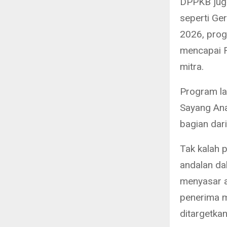
DPPKB jug
seperti Ge
2026, prog
mencapai R
mitra.
Program la
Sayang Ana
bagian dar
Tak kalah 
andalan da
menyasar a
penerima m
ditargetka