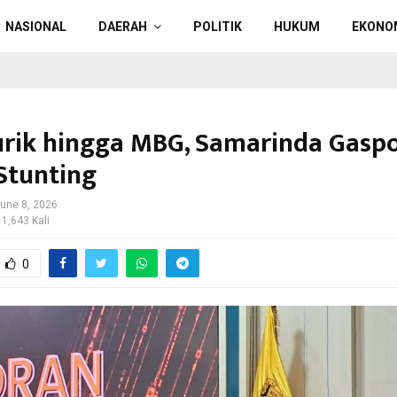
NASIONAL
DAERAH
POLITIK
HUKUM
EKONO
urik hingga MBG, Samarinda Gaspo
Stunting
une 8, 2026
 1,643 Kali
0