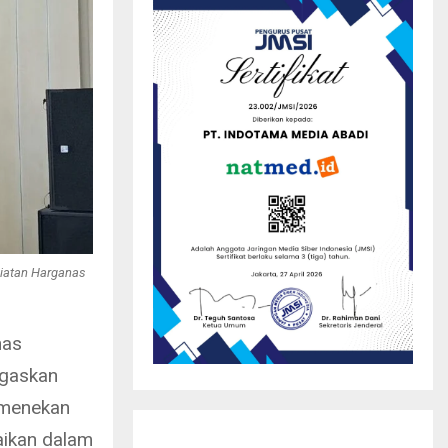
giatan Harganas
nas
egaskan
 menekan
paikan dalam