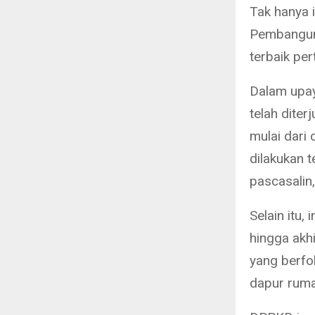
Tak hanya 
Pembangun
terbaik pe
Dalam upay
telah dite
mulai dari
dilakukan t
pascasalin,
Selain itu,
hingga akhi
yang berfo
dapur ruma