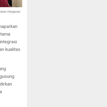
giatan Harganas
maparkan
rtama
integrasi
n kualitas
ung
ngusung
dirkan
a