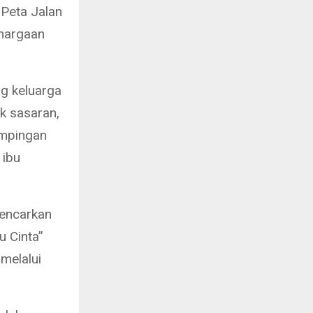
 Peta Jalan
hargaan
g keluarga
k sasaran,
ampingan
 ibu
gencarkan
u Cinta”
melalui