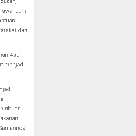
dukan,
 awal Juni
antuan
yarakat dan
aman Asuh
ut menjadi
.
njadi
ni
n ribuan
makanan
 Samarinda.