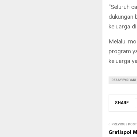
“Seluruh ca
dukungan be
keluarga d
Melalui m
program ya
keluarga ya
DEASY EVRIYANI
SHARE
PREVIOUS POST
Gratispol M