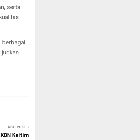
n, serta
kualitas
 berbagai
ujudkan
NEXT POST
KKBN Kaltim