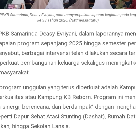
PPKB Samarinda, Deasy Evriyani, saat menyampaikan laporan kegiatan pada ke
ke 33 Tahun 2026. (Natmed.id/Ratu)
PKB Samarinda Deasy Evriyani, dalam laporannya me
apaian program sepanjang 2025 hingga semester pe
nyebut, berbagai intervensi telah dilakukan secara ter
erkuat pembangunan keluarga sekaligus meningkatka
masyarakat.
 program unggulan yang terus diperkuat adalah Kamp
erkualitas atau Kampung KB Reborn. Program ini me
rsinergi, berencana, dan berdampak” dengan mengha
eperti Dapur Sehat Atasi Stunting (Dashat), Rumah Dat
an, hingga Sekolah Lansia.