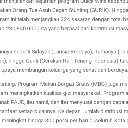
a menjalankan sejumlah program Quick Wins kependu
rakan Orang Tua Asuh Cegah Stunting (GURIK). Hingga
ram ini telah menjangkau 224 sasaran dengan total b
p 230.840.000 juta yang berasal dari kontribusi mas
innya seperti Sidayak (Lansia Berdaya), Tamasya (T
k), hingga Ganti (Gerakan Hari Tenang Indonesia) tur
i upaya membangun keluarga yang sehat dan berdaya
penting, Program Makan Bergizi Gratis (MBG) juga me
lam meningkatkan kualitas gizi masyarakat. Program i
nak PAUD, ibu hamil, dan ibu menyusui dengan capaia
anfaat setiap bulannya. Ke depan, jumlah distribusi 
n meningkat hingga 300 porsi per hari di seluruh Kota