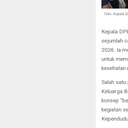
Teks: Kepala D
Kepala DP
sejumlah c
2026. Ia me
untuk memp
kesehatan 
Salah satu
Keluarga B
konsep “be
kegiatan s
Kependuduk