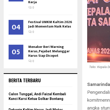
Kerja
0
Festival UMKM Kaltim 2026
04
Jadi Momentum Naik Kelas
0
Menaker Beri Warning
05
Keras, Pejabat Melanggar
Harus Siap Dicopot
0
Teks: Kepala D
BERITA TERBARU
Samarinda
Pengendal
Calon Tunggal, Andi Faizal Kembali
Kunci Kursi Ketua Golkar Bontang
komitmenny
angka stunt
Dekopin Kaltim Harus Jadi Motor