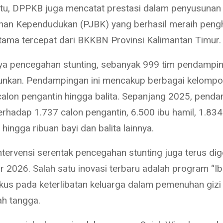
itu, DPPKB juga mencatat prestasi dalam penyusunan
an Kependudukan (PJBK) yang berhasil meraih peng
rtama tercepat dari BKKBN Provinsi Kalimantan Timur.
a pencegahan stunting, sebanyak 999 tim pendampin
rjunkan. Pendampingan ini mencakup berbagai kelompo
 calon pengantin hingga balita. Sepanjang 2025, pend
erhadap 1.737 calon pengantin, 6.500 ibu hamil, 1.834
 hingga ribuan bayi dan balita lainnya.
 intervensi serentak pencegahan stunting juga terus di
r 2026. Salah satu inovasi terbaru adalah program “Ib
kus pada keterlibatan keluarga dalam pemenuhan gizi 
h tangga.