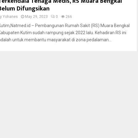
Terkendala Tenaga Medis, RS Muara Bengkal
Belum Difungsikan
by
Yohanes
May 29, 2023
0
266
Kutim,Natmed.id – Pembangunan Rumah Sakit (RS) Muara Bengkal
Kabupaten Kutim sudah rampung sejak 2022 lalu. Kehadiran RS ini
adalah untuk membantu masyarakat di zona pedalaman...