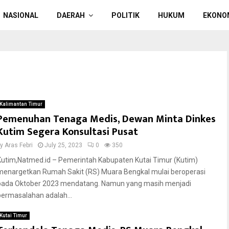
NASIONAL
DAERAH
POLITIK
HUKUM
EKONO
Kalimantan Timur
Pemenuhan Tenaga Medis, Dewan Minta Dinkes
Kutim Segera Konsultasi Pusat
by
Aras Febri
July 25, 2023
0
350
Kutim,Natmed.id – Pemerintah Kabupaten Kutai Timur (Kutim)
menargetkan Rumah Sakit (RS) Muara Bengkal mulai beroperasi
pada Oktober 2023 mendatang. Namun yang masih menjadi
permasalahan adalah...
Kutai Timur