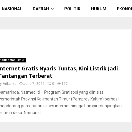
NASIONAL
DAERAH
POLITIK
HUKUM
EKONO
Kalimantan Timur
Internet Gratis Nyaris Tuntas, Kini Listrik Jadi
Tantangan Terberat
by
Arifanza
June 7, 2026
0
192
Samarinda, Natmed.id – Program Gratispol yang diinisiasi
Pemerintah Provinsi Kalimantan Timur (Pemprov Kaltim) berhasil
mendorong percepatan akses internet hingga hampir menjangkau
seluruh desa. Namun di...