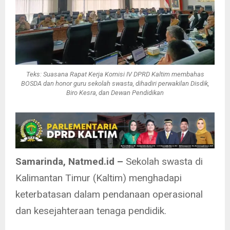
Teks: Suasana Rapat Kerja Komisi IV DPRD Kaltim membahas
BOSDA dan honor guru sekolah swasta, dihadiri perwakilan Disdik,
Biro Kesra, dan Dewan Pendidikan
Samarinda, Natmed.id –
Sekolah swasta di
Kalimantan Timur (Kaltim) menghadapi
keterbatasan dalam pendanaan operasional
dan kesejahteraan tenaga pendidik.