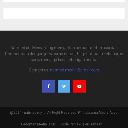
Natmed.id - Media yang menyajikan berbagai Informasi dan
Pemberitaan dengan jurnalisme nurani, berpihak pada kebenaran
serta menjaga keseimbangan berita.
Contact us:
natmed.media@gmail.com
@2024 - natmed.my.id. All Right Reserved. PT Indotama Media Abadi
Pedoman Media Siber
Kode Perilaku Perusahaan