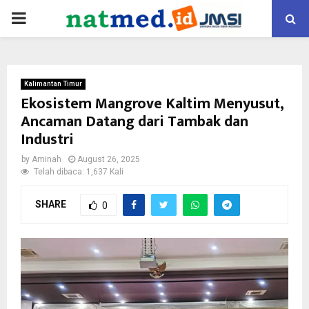
PRIMARY
MENU
Kalimantan Timur
Ekosistem Mangrove Kaltim Menyusut,
Ancaman Datang dari Tambak dan
Industri
by
Aminah
August 26, 2025
Telah dibaca: 1,637 Kali
SHARE
0