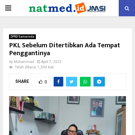
PRIMARY
MENU
DPRD Samarinda
PKL Sebelum Ditertibkan Ada Tempat
Penggantinya
by
Muhammad
April 7, 2023
Telah dibaca: 1,590 Kali
SHARE
0