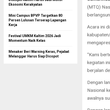
Ekonomi Kerakyatan
(MTQ) Nasi
berlangsun
Mini Campus BPVP Targetkan 80
Persen Lulusan Terserap Lapangan
Kerja
Acara ini d
kabupaten/
Festival UMKM Kaltim 2026 Jadi
Momentum Naik Kelas
mengapresi
Menaker Beri Warning Keras, Pejabat
“Kami bert
Melanggar Harus Siap Dicopot
kegiatan i
berjalan de
Dengan lan
Nasional k
awalnya su