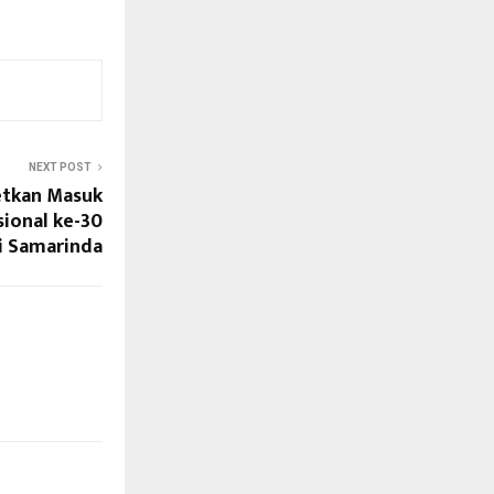
NEXT POST
etkan Masuk
ional ke-30
i Samarinda