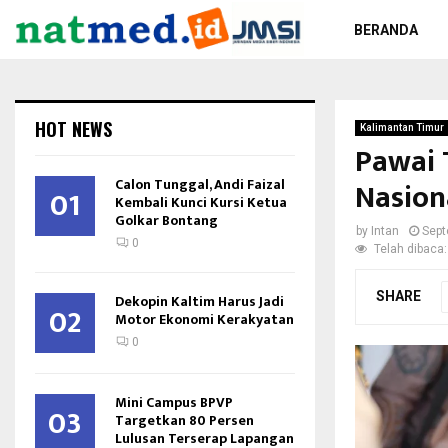
BERANDA
HOT NEWS
Kalimantan Timur
Pawai 
Calon Tunggal, Andi Faizal
Nasion
01
Kembali Kunci Kursi Ketua
Golkar Bontang
by
Intan
Sept
0
Telah dibaca:
SHARE
Dekopin Kaltim Harus Jadi
02
Motor Ekonomi Kerakyatan
0
Mini Campus BPVP
03
Targetkan 80 Persen
Lulusan Terserap Lapangan