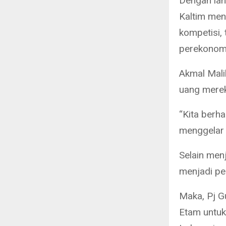
Dengan lan
Kaltim menj
kompetisi,
perekonomi
Akmal Mali
uang merek
“Kita berha
menggelar 
Selain men
menjadi pe
Maka, Pj G
Etam untuk