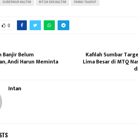
GUBERNUR KALTIM
MTQN XXX KALTIM
PAWAI TAARUF
0
 Banjir Belum
Kafilah Sumbar Targ
kan, Andi Harun Meminta
Lima Besar di MTQ Nas
d
Intan
STS