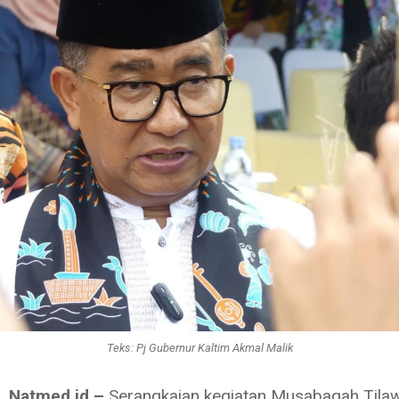
Teks: Pj Gubernur Kaltim Akmal Malik
, Natmed.id –
Serangkaian kegiatan Musabaqah Tilaw