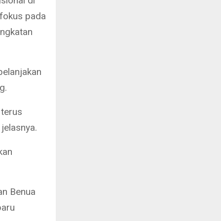
sional di
a fokus pada
ingkatan
belanjakan
g.
 terus
jelasnya.
kan
an Benua
baru