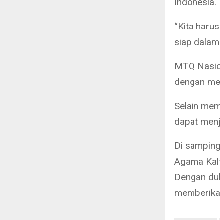
Indonesia.
“Kita haru
siap dalam
MTQ Nasion
dengan mel
Selain memp
dapat menj
Di samping
Agama Kalt
Dengan duk
memberikan