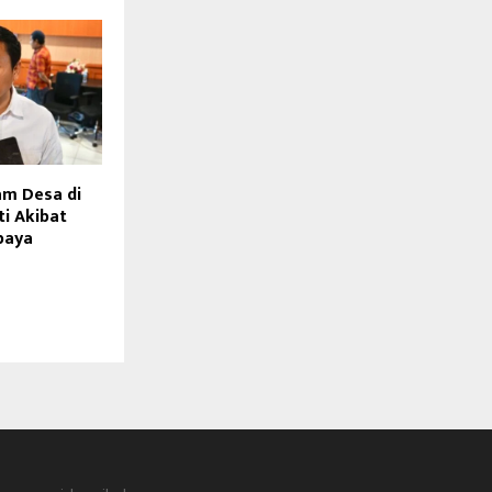
am Desa di
ti Akibat
baya