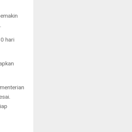
 semakin
.
0 hari
rapkan
ementerian
esai.
iap