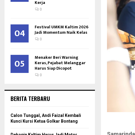
Kerja
0
Festival UMKM Kaltim 2026
04
Jadi Momentum Naik Kelas
0
Menaker Beri Warning
05
Keras, Pejabat Melanggar
Harus Siap Dicopot
0
BERITA TERBARU
Calon Tunggal, Andi Faizal Kembali
Kunci Kursi Ketua Golkar Bontang
Samarinda
Dekopin Kaltim Harus Jadi Motor