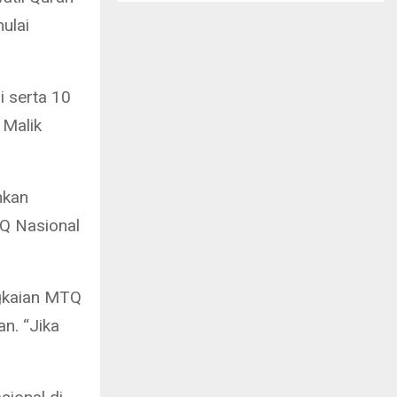
ulai
i serta 10
 Malik
nkan
TQ Nasional
ngkaian MTQ
n. “Jika