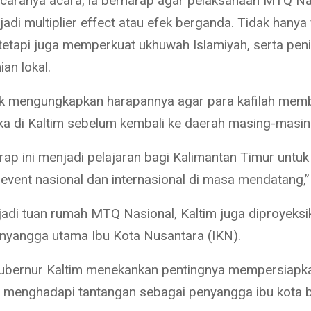
caranya acara, ia berharap agar pelaksanaan MTQ Na
adi multiplier effect atau efek berganda. Tidak hany
 tetapi juga memperkuat ukhuwah Islamiyah, serta pen
an lokal.
k mengungkapkan harapannya agar para kafilah mem
a di Kaltim sebelum kembali ke daerah masing-masin
rap ini menjadi pelajaran bagi Kalimantan Timur untuk
event nasional dan internasional di masa mendatang,” 
jadi tuan rumah MTQ Nasional, Kaltim juga diproyeksi
nyangga utama Ibu Kota Nusantara (IKN).
ubernur Kaltim menekankan pentingnya mempersiapk
 menghadapi tantangan sebagai penyangga ibu kota 