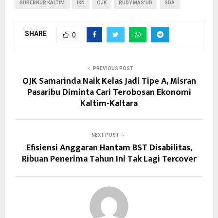
GUBERNUR KALTIM
IKN
OJK
RUDY MAS'UD
SDA
SHARE
0
PREVIOUS POST
OJK Samarinda Naik Kelas Jadi Tipe A, Misran
Pasaribu Diminta Cari Terobosan Ekonomi
Kaltim-Kaltara
NEXT POST
Efisiensi Anggaran Hantam BST Disabilitas,
Ribuan Penerima Tahun Ini Tak Lagi Tercover