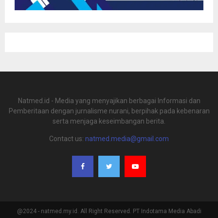
Natmed.id - Media yang menyajikan berbagai Informasi dan
Pemberitaan dengan jurnalisme nurani, berpihak pada kebenaran
serta menjaga keseimbangan berita.
Contact us:
natmed.media@gmail.com
@2024 - natmed.my.id. All Right Reserved. PT Indotama Media Abadi