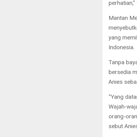
perhatian,”
Mantan Men
menyebutka
yang memil
Indonesia.
Tanpa baya
bersedia m
Anies seba
“Yang data
Wajah-waja
orang-oran
sebut Anie