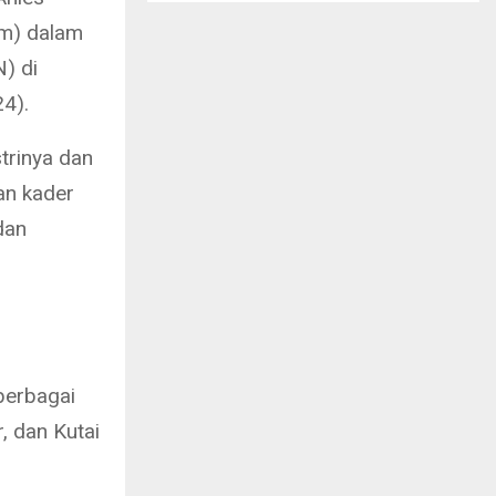
im) dalam
) di
4).
strinya dan
an kader
dan
berbagai
, dan Kutai