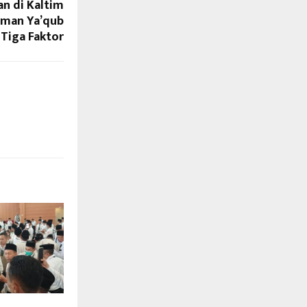
n di Kaltim
sman Ya’qub
Tiga Faktor