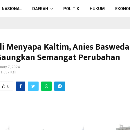
NASIONAL
DAERAH
POLITIK
HUKUM
EKONO
i Menyapa Kaltim, Anies Baswed
Gaungkan Semangat Perubahan
uary 7, 2024
 1,587 Kali
0