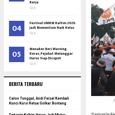
Kerja
0
Festival UMKM Kaltim 2026
04
Jadi Momentum Naik Kelas
0
Menaker Beri Warning
05
Keras, Pejabat Melanggar
Harus Siap Dicopot
0
BERITA TERBARU
Calon Tunggal, Andi Faizal Kembali
T
Kunci Kursi Ketua Golkar Bontang
Samarinda
Dekopin Kaltim Harus Jadi Motor