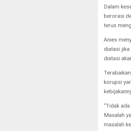
Dalam kese
berorasi d
terus men
Anies meny
diatasi jik
diatasi aka
Terabaikan
korupsi ya
kebijakann
“Tidak ada
Masalah yan
masalah ke