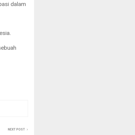
ipasi dalam
sia.
sebuah
NEXT POST