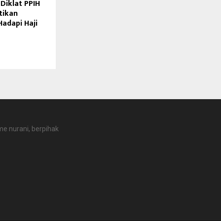
Diklat PPIH
tikan
Hadapi Haji
e nurani, berpihak