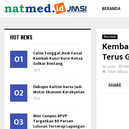
BERANDA
HOT NEWS
Nasional
Kembal
Calon Tunggal, Andi Faizal
Terus 
01
Kembali Kunci Kursi Ketua
Golkar Bontang
by
Laras
Febr
0
Telah dibaca:
SHARE
Dekopin Kaltim Harus Jadi
02
Motor Ekonomi Kerakyatan
0
Mini Campus BPVP
03
Targetkan 80 Persen
Lulusan Terserap Lapangan