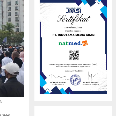
da
Anies