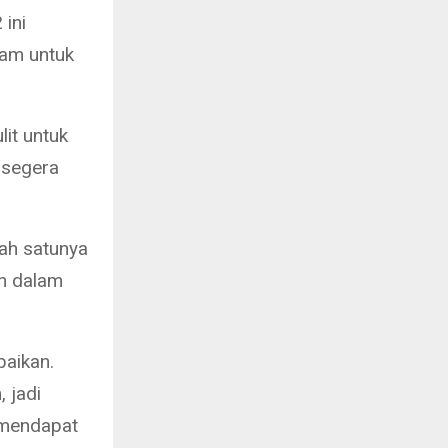
ini
tam untuk
it untuk
k segera
lah satunya
n dalam
baikan.
 jadi
 mendapat