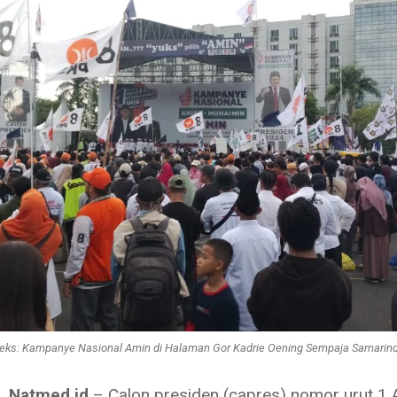
eks: Kampanye Nasional Amin di Halaman Gor Kadrie Oening Sempaja Samarin
, Natmed.id
– Calon presiden (capres) nomor urut 1 