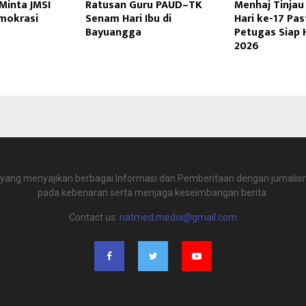
 Minta JMSI
Ratusan Guru PAUD–TK
Menhaj Tinjau 
emokrasi
Senam Hari Ibu di
Hari ke-17 Pas
Bayuangga
Petugas Siap 
2026
 yang menyajikan berbagai Informasi dan Pemberitaan dengan jurnalism
pada kebenaran serta menjaga keseimbangan berita.
Contact us:
natmed.media@gmail.com