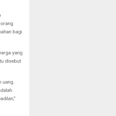
6
-orang
bahan bagi
warga yang
u disebut
n uang.
adalah
dilan,”