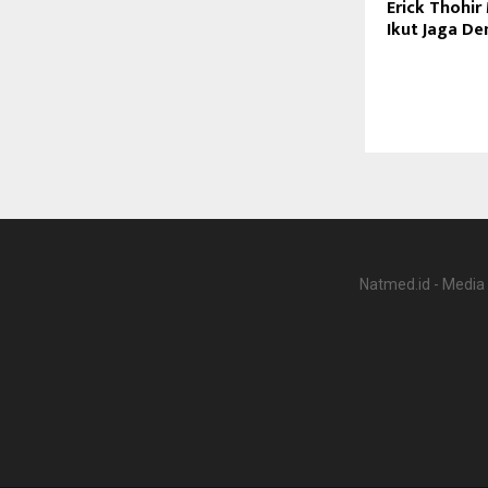
Erick Thohir
Ikut Jaga D
Natmed.id - Media