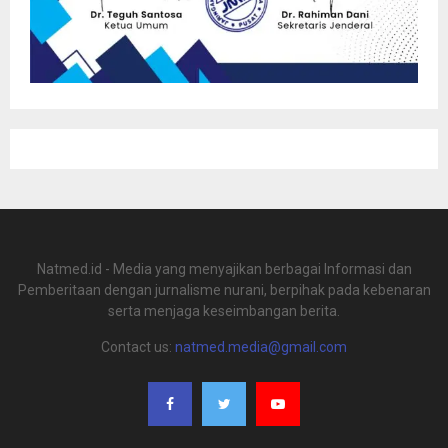
Natmed.id - Media yang menyajikan berbagai Informasi dan
Pemberitaan dengan jurnalisme nurani, berpihak pada kebenaran
serta menjaga keseimbangan berita.
Contact us:
natmed.media@gmail.com