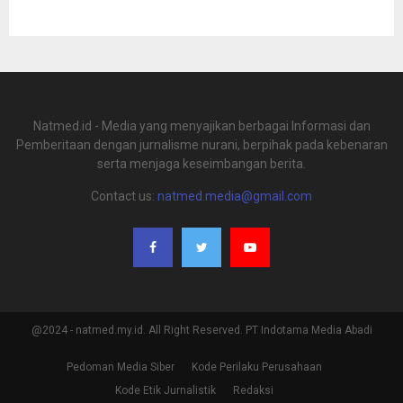
Natmed.id - Media yang menyajikan berbagai Informasi dan
Pemberitaan dengan jurnalisme nurani, berpihak pada kebenaran
serta menjaga keseimbangan berita.
Contact us:
natmed.media@gmail.com
@2024 - natmed.my.id. All Right Reserved. PT Indotama Media Abadi
Pedoman Media Siber
Kode Perilaku Perusahaan
Kode Etik Jurnalistik
Redaksi