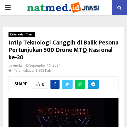
PRIMARY
MENU
Kalimantan Timur
Intip Teknologi Canggih di Balik Pesona
Pertunjukan 500 Drone MTQ Nasional
ke-30
by
ericka
September 16, 2024
Telah dibaca: 1,602 Kali
SHARE
0