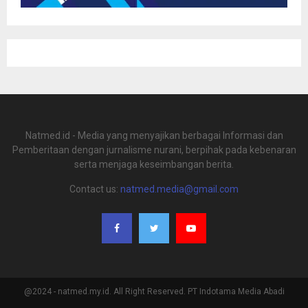
Natmed.id - Media yang menyajikan berbagai Informasi dan
Pemberitaan dengan jurnalisme nurani, berpihak pada kebenaran
serta menjaga keseimbangan berita.
Contact us:
natmed.media@gmail.com
@2024 - natmed.my.id. All Right Reserved. PT Indotama Media Abadi