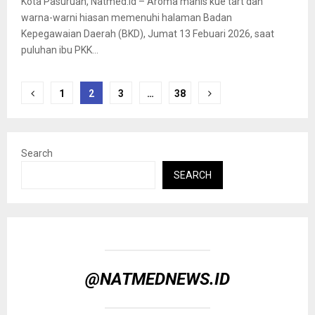
Kota Pasuruan, Natmed.id – Aroma manis kue tart dan
warna-warni hiasan memenuhi halaman Badan
Kepegawaian Daerah (BKD), Jumat 13 Febuari 2026, saat
puluhan ibu PKK...
Posts
1
2
3
…
38
pagination
Search
SEARCH
@NATMEDNEWS.ID