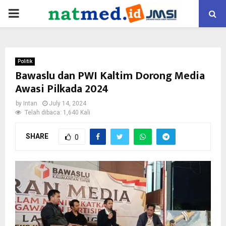
PRIMARY
MENU
Politik
Bawaslu dan PWI Kaltim Dorong Media
Awasi Pilkada 2024
by
Intan
July 14, 2024
Telah dibaca: 1,640 Kali
SHARE
0