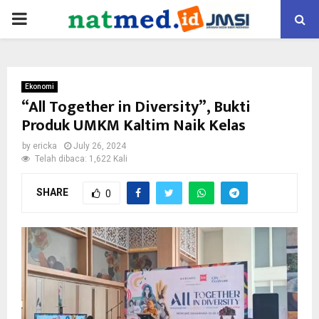
PRIMARY
MENU
Ekonomi
“All Together in Diversity”, Bukti
Produk UMKM Kaltim Naik Kelas
by
ericka
July 26, 2024
Telah dibaca: 1,622 Kali
SHARE
0