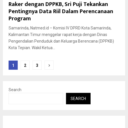
Raker dengan DPPKB, Sri Puji Tekankan
Pentingnya Data Riil Dalam Perencanaan
Program
Samarinda, Natmed.id – Komisi IV DPRD Kota Samarinda,
Kalimantan Timur menggelar rapat kerja dengan Dinas
Pengendalian Penduduk dan Keluarga Berencana (DPPKB)
Kota Tepian. Wakil Ketua...
Posts
1
2
3
pagination
Search
SEARCH