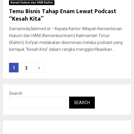
Kanwil Hukum dan HAM Kaltim
Temu Bisnis Tahap Enam Lewat Podcast
“Kesah Kita”
Samarinda,Natmed.id – Kepala Kantor Wilayah Kementerian
Hukum dan HAM (Kemenkumham) Kalimantan Timur
(Kaltim) Sofyan melakukan diseminasi melalui podcast yang
bertajuk “Kesah Kita” dalam rangka mengglorifikasikan...
Posts
1
2
pagination
Search
SEARCH