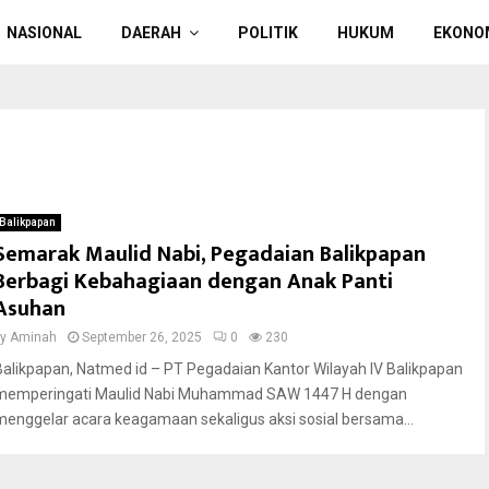
NASIONAL
DAERAH
POLITIK
HUKUM
EKONO
Balikpapan
Semarak Maulid Nabi, Pegadaian Balikpapan
Berbagi Kebahagiaan dengan Anak Panti
Asuhan
by
Aminah
September 26, 2025
0
230
Balikpapan, Natmed id – PT Pegadaian Kantor Wilayah IV Balikpapan
memperingati Maulid Nabi Muhammad SAW 1447 H dengan
menggelar acara keagamaan sekaligus aksi sosial bersama...