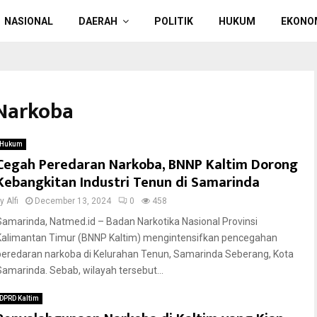
NASIONAL
DAERAH
POLITIK
HUKUM
EKONO
 Narkoba
Hukum
Cegah Peredaran Narkoba, BNNP Kaltim Dorong
Kebangkitan Industri Tenun di Samarinda
by
Alfi
December 13, 2024
0
458
Samarinda, Natmed.id – Badan Narkotika Nasional Provinsi
Kalimantan Timur (BNNP Kaltim) mengintensifkan pencegahan
peredaran narkoba di Kelurahan Tenun, Samarinda Seberang, Kota
Samarinda. Sebab, wilayah tersebut...
DPRD Kaltim