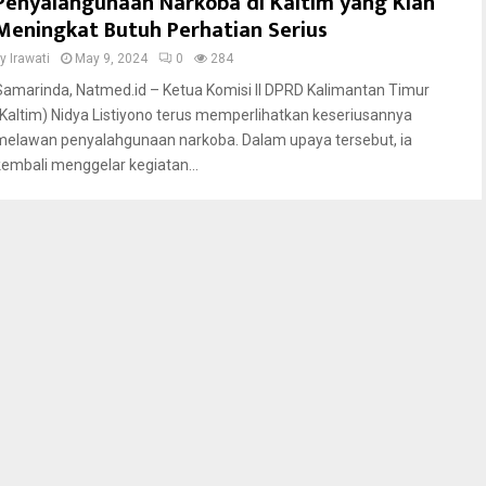
Penyalahgunaan Narkoba di Kaltim yang Kian
Meningkat Butuh Perhatian Serius
by
Irawati
May 9, 2024
0
284
Samarinda, Natmed.id – Ketua Komisi II DPRD Kalimantan Timur
(Kaltim) Nidya Listiyono terus memperlihatkan keseriusannya
melawan penyalahgunaan narkoba. Dalam upaya tersebut, ia
kembali menggelar kegiatan...