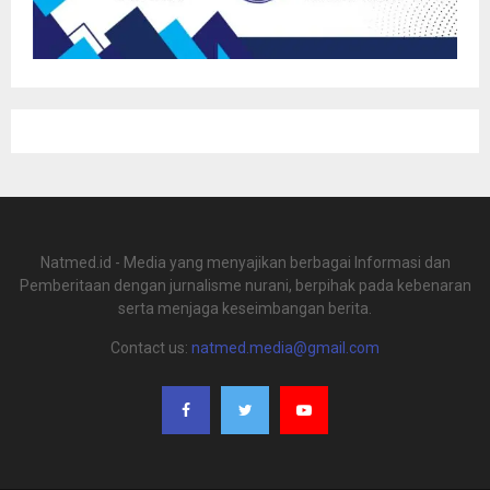
Natmed.id - Media yang menyajikan berbagai Informasi dan
Pemberitaan dengan jurnalisme nurani, berpihak pada kebenaran
serta menjaga keseimbangan berita.
Contact us:
natmed.media@gmail.com