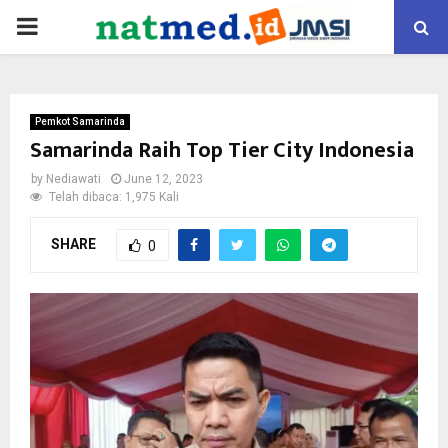
PRIMARY
MENU
Pemkot Samarinda
Samarinda Raih Top Tier City Indonesia
by
Nediawati
June 12, 2023
Telah dibaca: 1,975 Kali
SHARE
0