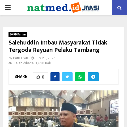
PRIMARY
MENU
DPRD Kaltim
Salehuddin Imbau Masyarakat Tidak
Tergoda Rayuan Pelaku Tambang
by
Paru Liwu
July 21, 2025
Telah dibaca: 1,620 Kali
SHARE
0