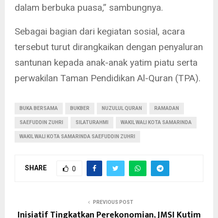
dalam berbuka puasa,” sambungnya.
Sebagai bagian dari kegiatan sosial, acara
tersebut turut dirangkaikan dengan penyaluran
santunan kepada anak-anak yatim piatu serta
perwakilan Taman Pendidikan Al-Quran (TPA).
BUKA BERSAMA
BUKBER
NUZULUL QURAN
RAMADAN
SAEFUDDIN ZUHRI
SILATURAHMI
WAKIL WALI KOTA SAMARINDA
WAKIL WALI KOTA SAMARINDA SAEFUDDIN ZUHRI
SHARE
0
PREVIOUS POST
Inisiatif Tingkatkan Perekonomian, JMSI Kutim