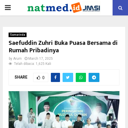
PRIMARY
MENU
Samarinda
Saefuddin Zuhri Buka Puasa Bersama di
Rumah Pribadinya
by
Arum
March 17, 2025
Telah dibaca: 1,625 Kali
SHARE
0