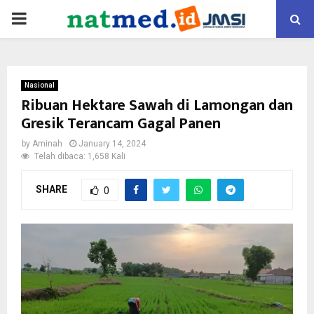
PRIMARY
MENU
Nasional
Ribuan Hektare Sawah di Lamongan dan
Gresik Terancam Gagal Panen
by
Aminah
January 14, 2024
Telah dibaca: 1,658 Kali
SHARE
0