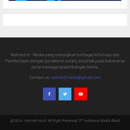
Natmed.id - Media yang menyajikan berbagai Informasi dan
Pemberitaan dengan jurnalisme nurani, berpihak pada kebenaran
serta menjaga keseimbangan berita.
Contact us:
natmed.media@gmail.com
@2024 - natmed.my.id. All Right Reserved. PT Indotama Media Abadi