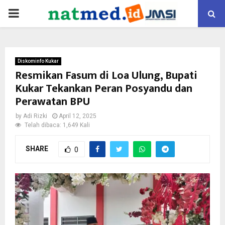
PRIMARY
MENU
Diskominfo Kukar
Resmikan Fasum di Loa Ulung, Bupati
Kukar Tekankan Peran Posyandu dan
Perawatan BPU
by
Adi Rizki
April 12, 2025
Telah dibaca: 1,649 Kali
SHARE
0