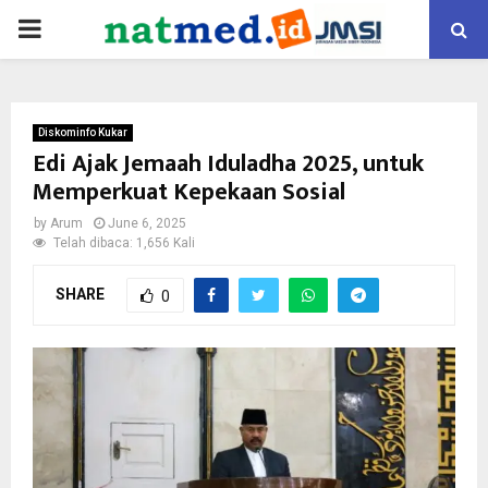
PRIMARY
MENU
Diskominfo Kukar
Edi Ajak Jemaah Iduladha 2025, untuk
Memperkuat Kepekaan Sosial
by
Arum
June 6, 2025
Telah dibaca: 1,656 Kali
SHARE
0