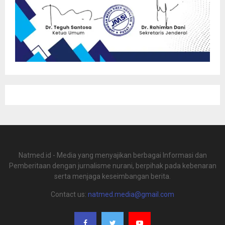
Natmed.id - Media yang menyajikan berbagai Informasi dan
Pemberitaan dengan jurnalisme nurani, berpihak pada kebenaran
serta menjaga keseimbangan berita.
Contact us:
natmed.media@gmail.com