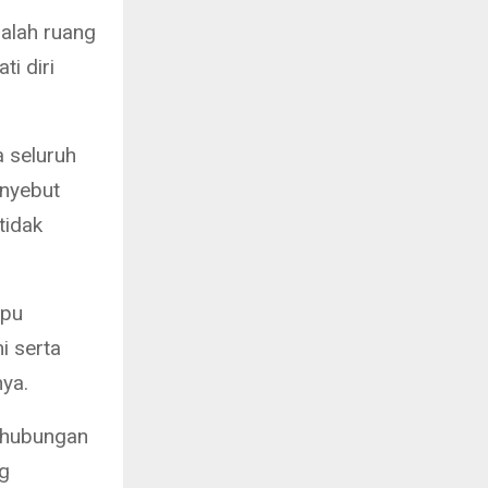
dalah ruang
i diri
 seluruh
enyebut
tidak
mpu
i serta
ya.
 hubungan
g