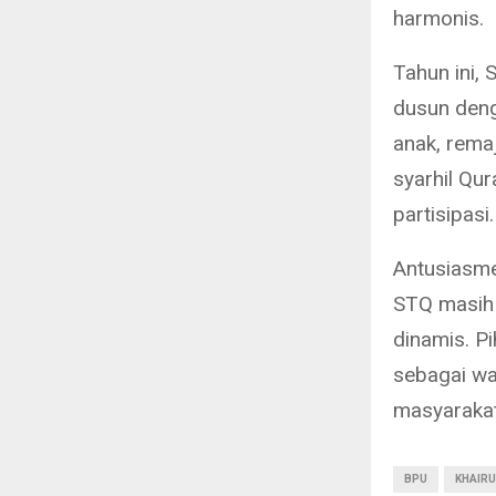
harmonis.
Tahun ini, 
dusun deng
anak, rema
syarhil Qu
partisipasi.
Antusiasme
STQ masih 
dinamis. Pi
sebagai wa
masyarakat
BPU
KHAIRU