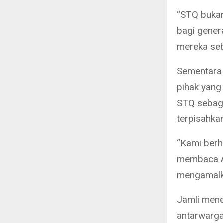
“STQ bukan 
bagi gener
mereka seb
Sementara 
pihak yang
STQ sebaga
terpisahkan
“Kami berh
membaca Al
mengamalka
Jamli mene
antarwarga