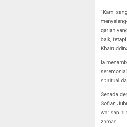
“Kami sang
menyelengga
qariah yan
baik, tetap
Khairuddin
Ia menamba
seremonial
spiritual 
Senada den
Sofian Juh
warisan nil
zaman.