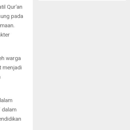
til Qur’an
gsung pada
amaan.
kter
leh warga
t menjadi
n
dalam
f dalam
endidikan