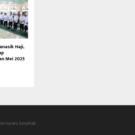
nasik Haji,
ap
an Mei 2025
e nurani, berpihak