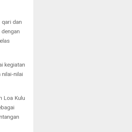
 qari dan
n dengan
jelas
i kegiatan
lai-nilai
n Loa Kulu
ebagai
antangan