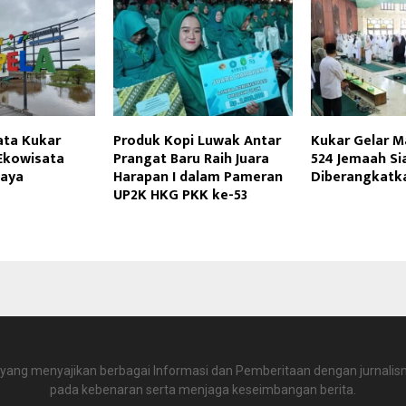
ata Kukar
Produk Kopi Luwak Antar
Kukar Gelar Ma
Ekowisata
Prangat Baru Raih Juara
524 Jemaah Si
daya
Harapan I dalam Pameran
Diberangkatk
UP2K HKG PKK ke-53
 yang menyajikan berbagai Informasi dan Pemberitaan dengan jurnalism
pada kebenaran serta menjaga keseimbangan berita.