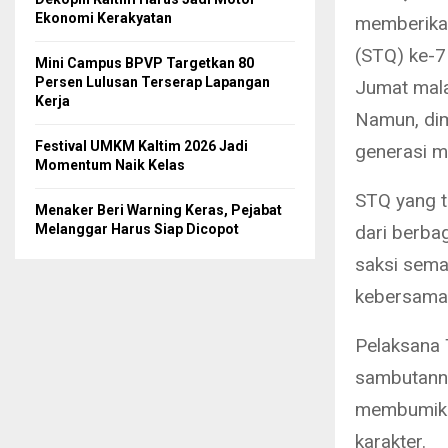
Ekonomi Kerakyatan
memberikan
(STQ) ke-7
Mini Campus BPVP Targetkan 80
Persen Lulusan Terserap Lapangan
Jumat mala
Kerja
Namun, dim
Festival UMKM Kaltim 2026 Jadi
generasi m
Momentum Naik Kelas
STQ yang t
Menaker Beri Warning Keras, Pejabat
Melanggar Harus Siap Dicopot
dari berba
saksi sema
kebersama
Pelaksana 
sambutann
membumikan
karakter.