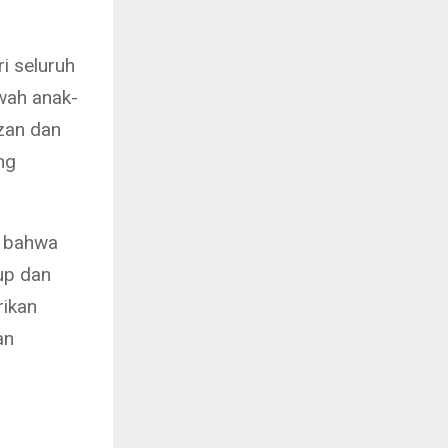
ri seluruh
wah anak-
zan dan
ng
n bahwa
up dan
rikan
an