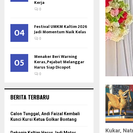
Kerja
0
Festival UMKM Kaltim 2026
04
Jadi Momentum Naik Kelas
0
Menaker Beri Warning
05
Keras, Pejabat Melanggar
Harus Siap Dicopot
0
BERITA TERBARU
Calon Tunggal, Andi Faizal Kembali
Kunci Kursi Ketua Golkar Bontang
Kukar, Na
Dekopin Kaltim Harus Jadi Motor