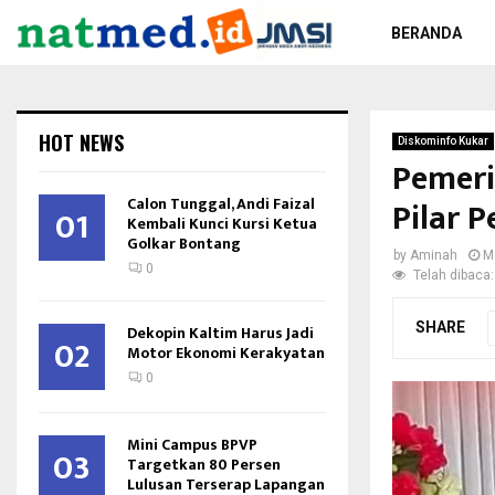
BERANDA
HOT NEWS
Diskominfo Kukar
Pemeri
Calon Tunggal, Andi Faizal
Pilar 
01
Kembali Kunci Kursi Ketua
Golkar Bontang
by
Aminah
M
0
Telah dibaca:
SHARE
Dekopin Kaltim Harus Jadi
02
Motor Ekonomi Kerakyatan
0
Mini Campus BPVP
03
Targetkan 80 Persen
Lulusan Terserap Lapangan