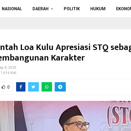
NASIONAL
DAERAH
POLITIK
HUKUM
EKONO
ntah Loa Kulu Apresiasi STQ seba
Pembangunan Karakter
ay 4, 2025
 1,616 Kali
0