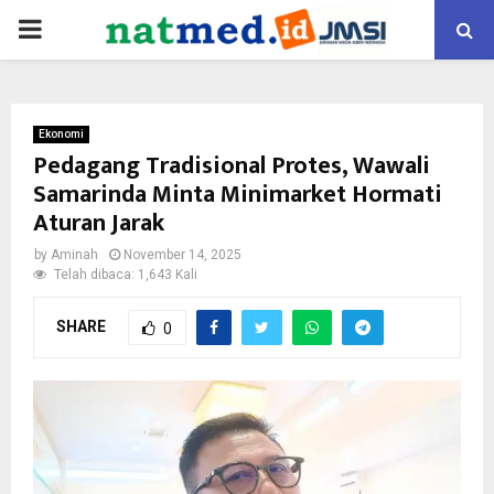
PRIMARY
MENU
Ekonomi
Pedagang Tradisional Protes, Wawali
Samarinda Minta Minimarket Hormati
Aturan Jarak
by
Aminah
November 14, 2025
Telah dibaca: 1,643 Kali
SHARE
0