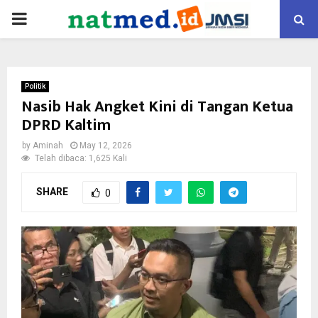
PRIMARY
MENU
Politik
Nasib Hak Angket Kini di Tangan Ketua
DPRD Kaltim
by
Aminah
May 12, 2026
Telah dibaca: 1,625 Kali
SHARE
0